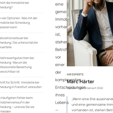
hört die Immobilie bei
eine
heidung?
gemeinsame
e vier Optionen: Was mit der
Immobilie
mobilie bei Scheidung
vorhanden
ssieren kann
ist,
ekulationssteuer bei
stehen
heidung: Die unterschätzte
euerfalle
Betroffene
vor
rkehrswertgutachten bei
heidung: Warum die
einer
ofessionelle Bewertung
verzichtbar ist
der
IHR EXPERTE
komplexesten
Marc Härter
hritt für Schritt: Immobilie bei
Entscheidungen
heidung in Frankfurt verkaufen
Diplom-Immobilienwirt (EIA)
ihres
e häufigsten Fehler beim
„Wenn eine Ehe auseinand
Lebens
mobilienverkauf in der
und eine gemeinsame Immo
heidung — und wie Sie sie
—
vorhanden ist, stehen Bet
rmeiden