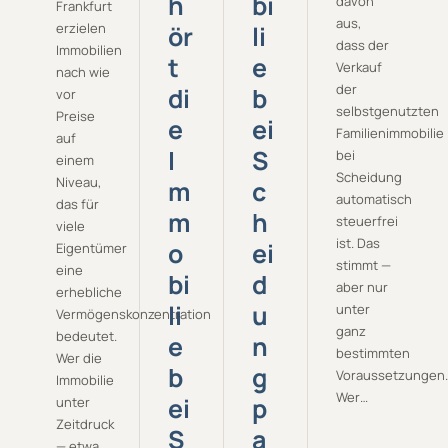
h
bi
davon
Frankfurt
aus,
erzielen
ör
li
dass der
Immobilien
t
e
Verkauf
nach wie
der
di
b
vor
selbstgenutzten
Preise
e
ei
Familienimmobilie
auf
I
S
bei
einem
Scheidung
Niveau,
m
c
automatisch
das für
m
h
steuerfrei
viele
ist. Das
o
ei
Eigentümer
stimmt —
eine
bi
d
aber nur
erhebliche
li
u
unter
Vermögenskonzentration
ganz
bedeutet.
e
n
bestimmten
Wer die
b
g
Voraussetzungen.
Immobilie
Wer…
ei
p
unter
Zeitdruck
S
a
— etwa