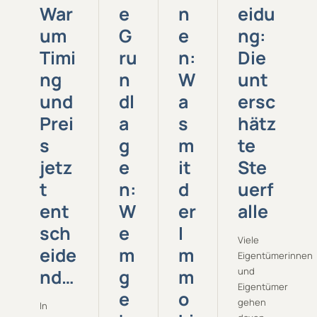
War
e
n
eidu
um
G
e
ng:
Timi
ru
n:
Die
ng
n
W
unt
und
dl
a
ersc
Prei
a
s
hätz
s
g
m
te
jetz
e
it
Ste
t
n:
d
uerf
ent
W
er
alle
sch
e
I
Viele
eide
m
m
Eigentümerinnen
nd…
g
m
und
Eigentümer
e
o
gehen
In