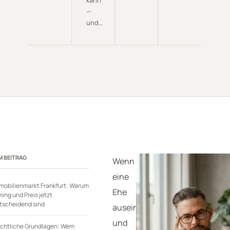
kann
—
und…
M BEITRAG
Wenn
eine
mobilienmarkt Frankfurt: Warum
Ehe
ming und Preis jetzt
tscheidend sind
auseinandergeht
und
chtliche Grundlagen: Wem