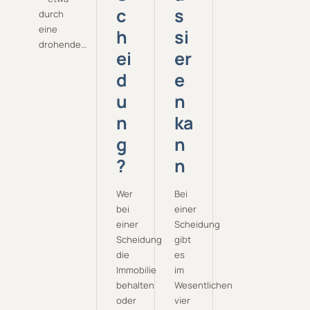
c
s
durch
eine
h
si
drohende…
ei
er
d
e
u
n
n
ka
g
n
?
n
Wer
Bei
bei
einer
einer
Scheidung
Scheidung
gibt
die
es
Immobilie
im
behalten
Wesentlichen
oder
vier