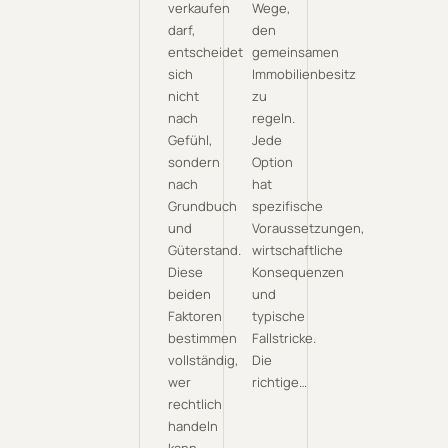
verkaufen
Wege,
darf,
den
entscheidet
gemeinsamen
sich
Immobilienbesitz
nicht
zu
nach
regeln.
Gefühl,
Jede
sondern
Option
nach
hat
Grundbuch
spezifische
und
Voraussetzungen,
Güterstand.
wirtschaftliche
Diese
Konsequenzen
beiden
und
Faktoren
typische
bestimmen
Fallstricke.
vollständig,
Die
wer
richtige…
rechtlich
handeln