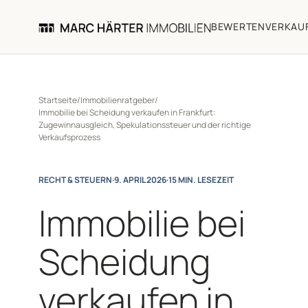
BEWERTEN
VERKAU
Startseite
/
Immobilienratgeber
/
Immobilie bei Scheidung verkaufen in Frankfurt:
Zugewinnausgleich, Spekulationssteuer und der richtige
Verkaufsprozess
RECHT & STEUERN
·
9. APRIL 2026
·
15 MIN. LESEZEIT
Immobilie bei
Scheidung
verkaufen in