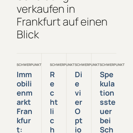
verkaufen in
Frankfurt auf einen
Blick
SCHWERPUNKT
SCHWERPUNKT
SCHWERPUNKT
SCHWERPUNKT
Imm
R
Di
Spe
obili
e
e
kula
enm
c
vi
tion
arkt
ht
er
sste
Fran
li
O
uer
kfur
c
pt
bei
t:
h
io
Sch