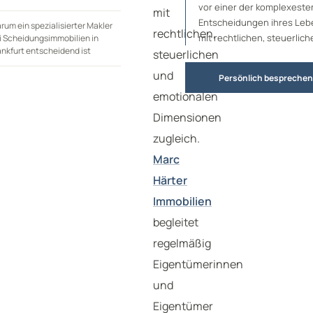
vor einer der komplexeste
mit
Entscheidungen ihres Leb
rum ein spezialisierter Makler
rechtlichen,
mit rechtlichen, steuerlic
i Scheidungsimmobilien in
ankfurt entscheidend ist
steuerlichen
und
Persönlich besprechen
emotionalen
Dimensionen
zugleich.
Marc
Härter
Immobilien
begleitet
regelmäßig
Eigentümerinnen
und
Eigentümer