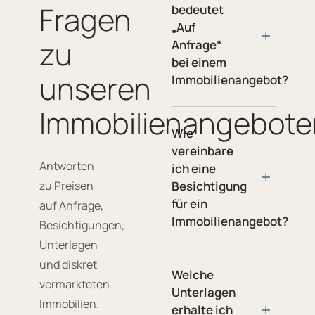
Fragen
bedeutet
„Auf
+
zu
Anfrage“
bei einem
unseren
Immobilienangebot?
Immobilienangebote
Wie
vereinbare
Antworten
ich eine
+
zu Preisen
Besichtigung
für ein
auf Anfrage,
Immobilienangebot?
Besichtigungen,
Unterlagen
und diskret
Welche
vermarkteten
Unterlagen
Immobilien.
+
erhalte ich