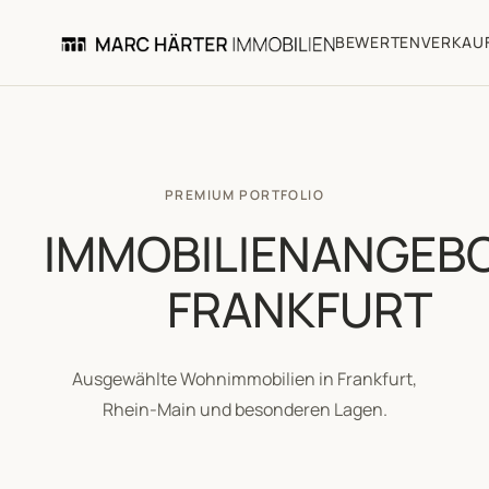
BEWERTEN
VERKAU
PREMIUM PORTFOLIO
IMMOBILIENANGEB
FRANKFURT
Ausgewählte Wohnimmobilien in Frankfurt,
Rhein-Main und besonderen Lagen.
FRANKFURT AM
FRANKFURT AM
MAIN · HAUS
MAIN ·
WOHNUNG
Ein
Luxus-