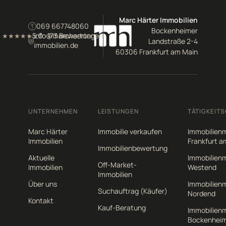
Marc Härter Immobilien
069 667748060
T
Bockenheimer
5,0 · 173 Bewertungen
info@marchaerter-
★★★★★
Landstraße 2-4
@
immobilien.de
60306 Frankfurt am Main
UNTERNEHMEN
LEISTUNGEN
TÄTIGKEITS
Marc Härter
Immobilie verkaufen
Immobilienm
Immobilien
Frankfurt a
Immobilienbewertung
Aktuelle
Immobilienm
Off-Market-
Immobilien
Westend
Immobilien
Über uns
Immobilienm
Suchauftrag (Käufer)
Nordend
Kontakt
Kauf-Beratung
Immobilienm
Bockenhei