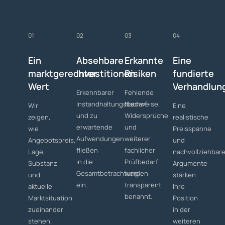
01
02
03
04
Ein
Absehbare
Erkannte
Eine
marktgerechter
Investitionen
Risiken
fundierte
Wert
Verhandlun
Erkennbarer
Fehlende
Instandhaltungsbedarf
Nachweise,
Wir
Eine
und zu
Widersprüche
zeigen,
realistische
erwartende
und
wie
Preisspanne
Aufwendungen
weiterer
Angebotspreis,
und
fließen
fachlicher
Lage,
nachvollziehbar
in die
Prüfbedarf
Substanz
Argumente
Gesamtbetrachtung
werden
und
stärken
ein.
transparent
aktuelle
Ihre
benannt.
Marktsituation
Position
zueinander
in der
stehen.
weiteren