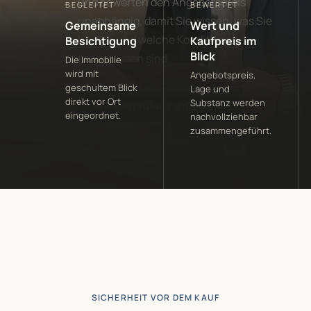
und bewerten den Angebotspreis
BEGLEITET
BEWERTET
unabhängig, damit Sie wissen, was Sie
Gemeinsame
Wert und
kaufen und welche Konditionen
Besichtigung
Kaufpreis im
Blick
angemessen sind.
Die Immobilie
wird mit
Angebotspreis,
geschultem Blick
Lage und
direkt vor Ort
Substanz werden
Ankaufsprüfung anfragen
→
eingeordnet.
nachvollziehbar
zusammengeführt.
Leistungen ansehen
SICHERHEIT VOR DEM KAUF