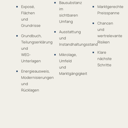
Bausubstanz
Exposé,
Marktgerechte
im
Flächen
Preisspanne
sichtbaren
und
Umfang
Chancen
Grundrisse
und
Ausstattung
Grundbuch,
wertrelevante
und
Teilungserklärung
Risiken
Instandhaltungsstand
und
Klare
WEG-
Mikrolage,
nächste
Unterlagen
Umfeld
Schritte
und
Energieausweis,
Marktgängigkeit
Modernisierungen
und
Rücklagen