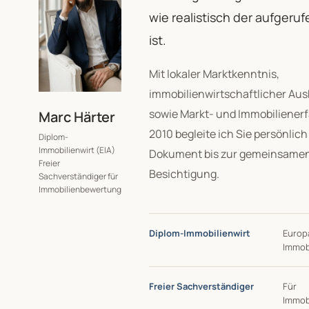
wie realistisch der aufgeruf
ist.
Mit lokaler Marktkenntnis,
immobilienwirtschaftlicher Aus
sowie Markt- und Immobilienerf
Marc Härter
2010 begleite ich Sie persönlic
Diplom-
Immobilienwirt (EIA)
Dokument bis zur gemeinsame
Freier
Besichtigung.
Sachverständiger für
Immobilienbewertung
Diplom-Immobilienwirt
Europ
Immob
Freier Sachverständiger
Für
Immob