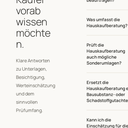
beauftragen?
vorab
wissen
Was umfasst die
Hauskaufberatung?
möchte
n.
Prüft die
Hauskaufberatung
auch mögliche
Klare Antworten
Sonderumlagen?
zu Unterlagen,
Besichtigung,
Ersetzt die
Werteinschätzung
Hauskaufberatung e
und dem
Bausubstanz- oder
Schadstoffgutacht
sinnvollen
Prüfumfang.
Kann ich die
Einschätzung für di