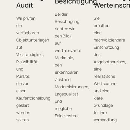
Besichtigung
Audit
Werteinsc
Bei der
Wir prüfen
Sie
Besichtigung
die
erhalten
richten wir
verfügbaren
eine
den Blick
Objektunterlagen
nachvollziehbare
auf
auf
Einschätzung
wertrelevante
Vollständigkeit,
des
Merkmale,
Plausibilität
Angebotspreises,
den
und
eine
erkennbaren
Punkte,
realistische
Zustand,
die vor
Wertspanne
Modernisierungen,
einer
und eine
Lagequalität
Kaufentscheidung
klare
und
geklärt
Grundlage
mögliche
werden
für Ihre
Folgekosten.
sollten.
Verhandlung.