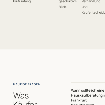
Prüfumfang.
geschultem
Verhandlung
Blick.
und
Kaufentscheid
HÄUFIGE FRAGEN
Wann sollte ich eine
Was
Hauskaufberatung i
Frankfurt
Käufer