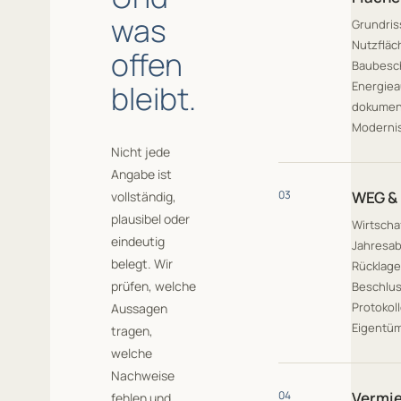
was
Grundris
Nutzfläc
offen
Baubesc
bleibt.
Energie
dokumen
Moderni
Nicht jede
Angabe ist
03
WEG &
vollständig,
plausibel oder
Wirtscha
eindeutig
Jahresa
belegt. Wir
Rücklage
prüfen, welche
Beschlu
Protokol
Aussagen
Eigentü
tragen,
welche
Nachweise
04
Vermie
fehlen und