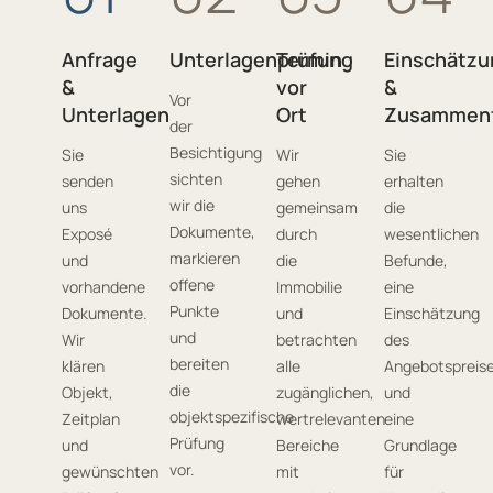
Anfrage
Unterlagenprüfung
Termin
Einschätzu
&
vor
&
Vor
Unterlagen
Ort
Zusammen
der
Besichtigung
Sie
Wir
Sie
sichten
senden
gehen
erhalten
wir die
uns
gemeinsam
die
Dokumente,
Exposé
durch
wesentlichen
markieren
und
die
Befunde,
offene
vorhandene
Immobilie
eine
Punkte
Dokumente.
und
Einschätzung
und
Wir
betrachten
des
bereiten
klären
alle
Angebotspreis
die
Objekt,
zugänglichen,
und
objektspezifische
Zeitplan
wertrelevanten
eine
Prüfung
und
Bereiche
Grundlage
vor.
gewünschten
mit
für