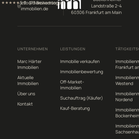
5,0 · 173 Bewertungen
info@marchaerter-
★★★★★
Landstraße 2-4
@
immobilien.de
60306 Frankfurt am Main
UNTERNEHMEN
LEISTUNGEN
TÄTIGKEITS
Marc Härter
Immobilie verkaufen
Immobilienm
Immobilien
Frankfurt a
Immobilienbewertung
Aktuelle
Immobilienm
Off-Market-
Immobilien
Westend
Immobilien
Über uns
Immobilienm
Suchauftrag (Käufer)
Nordend
Kontakt
Kauf-Beratung
Immobilienm
Bockenhei
Immobilienm
Sachsenha