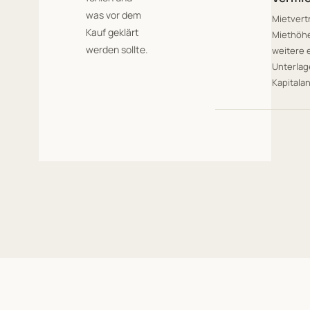
was vor dem
Mietvert
Kauf geklärt
Miethöhe
werden sollte.
weitere 
Unterlag
Kapitala