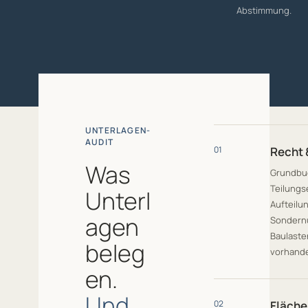
Abstimmung.
UNTERLAGEN-
AUDIT
01
Recht 
Was
Grundbu
Teilungs
Unterl
Aufteilu
agen
Sondern
Baulaste
beleg
vorhande
en.
Und
02
Fläche