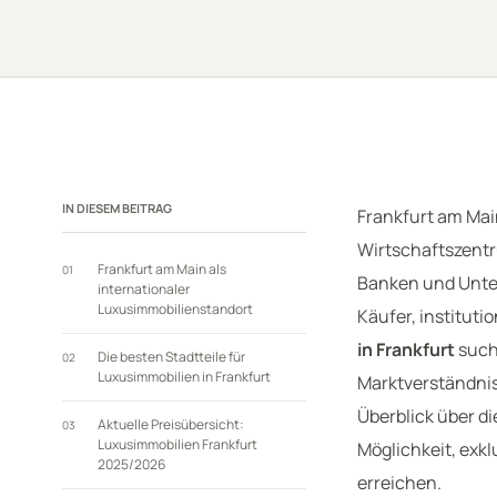
IN DIESEM BEITRAG
Frankfurt am Mai
Wirtschaftszentr
Frankfurt am Main als
01
Banken und Unte
internationaler
Luxusimmobilienstandort
Käufer, instituti
in Frankfurt
sucht
Die besten Stadtteile für
02
Luxusimmobilien in Frankfurt
Marktverständnis
Überblick über di
Aktuelle Preisübersicht:
03
Luxusimmobilien Frankfurt
Möglichkeit, exk
2025/2026
erreichen.