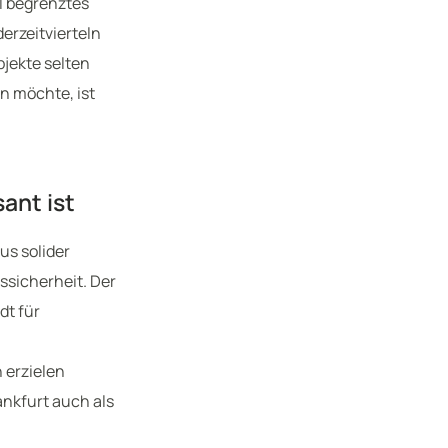
ll begrenztes
rzeitvierteln
bjekte selten
n möchte, ist
ant ist
us solider
ssicherheit. Der
dt für
 erzielen
ankfurt auch als