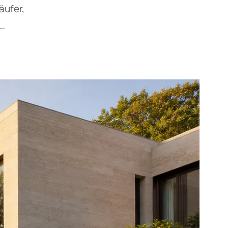
äufer,
n…