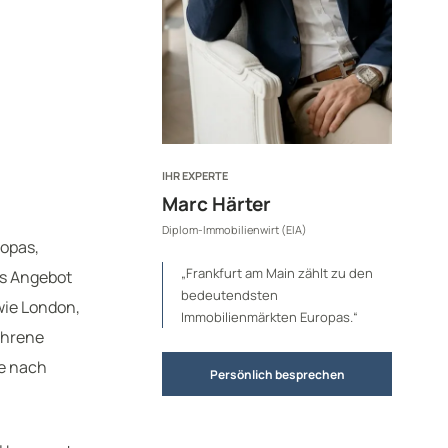
IHR EXPERTE
Marc Härter
Diplom-Immobilienwirt (EIA)
ropas,
„Frankfurt am Main zählt zu den
es Angebot
bedeutendsten
wie London,
Immobilienmärkten Europas.“
fahrene
ge nach
Persönlich besprechen