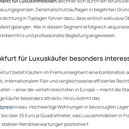
Markt für Luxusimmobilien
zeichnet sich durch ein strukture
bauungsgrenzen, Denkmalschutzauflagen in begehrten Gründe
rdichtung in Toplagen führen dazu, dass wirklich exklusive O
Markt gelangen. Wer in diesem Segment erfolgreich akquiriere
rktkenntnis und professionelle Begleitung angewiesen.
furt für Luxuskäufer besonders interess
nkfurt bietet Käufern im Premiumsegment eine Kombination a
, internationalem Flair und vergleichsweise effizienter Recht
afen — einer der verkehrsreichsten in Europa — macht die Sta
ige Käufer besonders attraktiv. Hinzu kommt das
tpreis
niveau: Hochwertige Wohnungen in bevorzugten Lagen
 bis über 25 Euro je Quadratmeter, was Luxusimmobilien in Fr
 stabilen Renditeerwartungen positioniert.