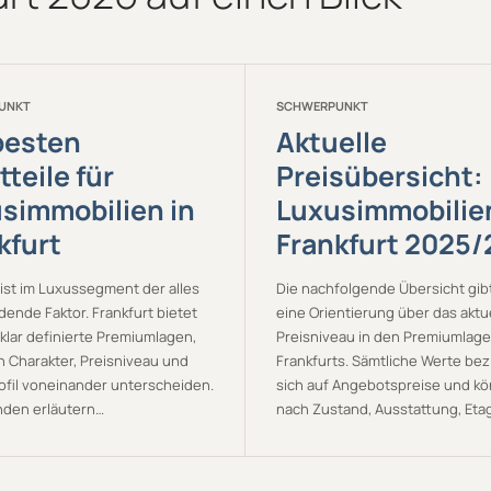
UNKT
SCHWERPUNKT
besten
Aktuelle
tteile für
Preisübersicht:
simmobilien in
Luxusimmobilie
kfurt
Frankfurt 2025
 ist im Luxussegment der alles
Die nachfolgende Übersicht gib
ende Faktor. Frankfurt bietet
eine Orientierung über das aktu
klar definierte Premiumlagen,
Preisniveau in den Premiumlag
in Charakter, Preisniveau und
Frankfurts. Sämtliche Werte be
ofil voneinander unterscheiden.
sich auf Angebotspreise und kö
nden erläutern…
nach Zustand, Ausstattung, Et