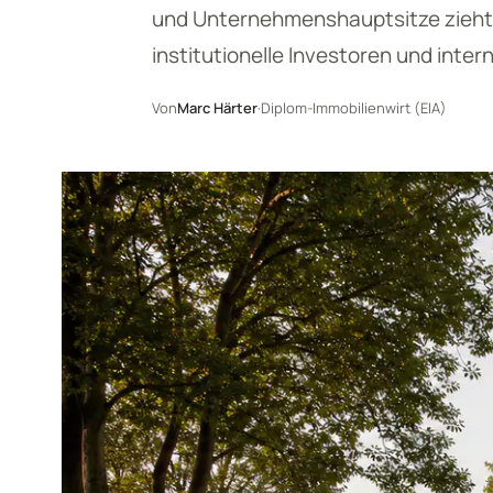
und Unternehmenshauptsitze zieht 
institutionelle Investoren und inte
Von
Marc Härter
·
Diplom-Immobilienwirt (EIA)