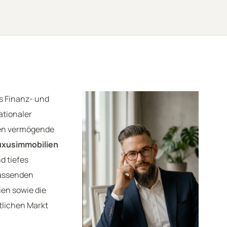
s Finanz- und
ationaler
ten vermögende
uxusimmobilien
d tiefes
fassenden
ien sowie die
tlichen Markt