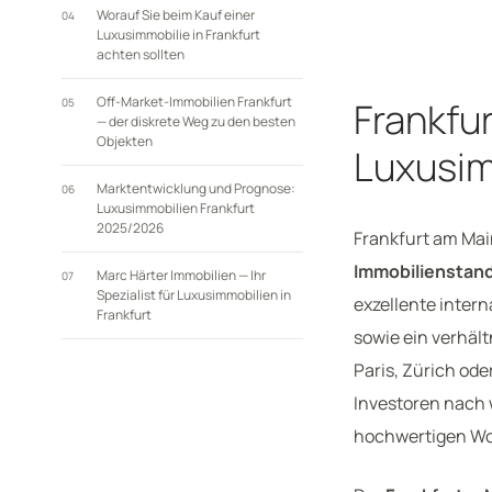
Worauf Sie beim Kauf einer
04
Luxusimmobilie in Frankfurt
achten sollten
Off-Market-Immobilien Frankfurt
Frankfur
05
— der diskrete Weg zu den besten
Objekten
Luxusim
Marktentwicklung und Prognose:
06
Luxusimmobilien Frankfurt
2025/2026
Frankfurt am Mai
Immobilienstan
Marc Härter Immobilien — Ihr
07
Spezialist für Luxusimmobilien in
exzellente intern
Frankfurt
sowie ein verhäl
Paris, Zürich ode
Investoren nach w
hochwertigen Wo