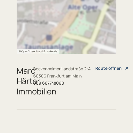
© OpenStreetMap-Mitwirkende
Marc
Route öffnen
↗
Bockenheimer Landstraße 2-4
60306 Frankfurt am Main
Härter
069 667748060
Immobilien