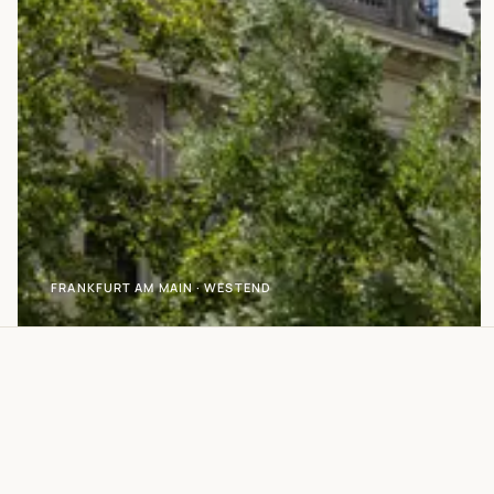
20:00
Uhr
·
Sa
08:00–
18:00
Uhr
Termine
nur
nach
Vereinbarung
FRANKFURT AM MAIN · WESTEND