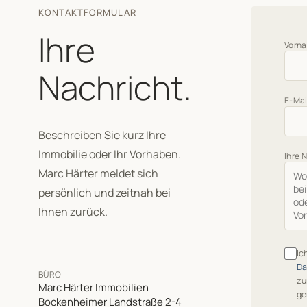
KONTAKTFORMULAR
Ihre
Vorn
Nachricht.
E-Mai
Beschreiben Sie kurz Ihre
Immobilie oder Ihr Vorhaben.
Ihre 
Marc Härter meldet sich
persönlich und zeitnah bei
Ihnen zurück.
Ic
Da
BÜRO
zu
Marc Härter Immobilien
ge
Bockenheimer Landstraße 2-4