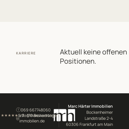
Aktuell keine offenen
KARRIERE
Positionen.
Marc Härter Immobilien
069 667748060
T
Bockenheimer
5,0 · 170 Bewertungen
info@marchaerter-
★★★★★
Landstraße 2-4
@
immobilien.de
60306 Frankfurt am Main