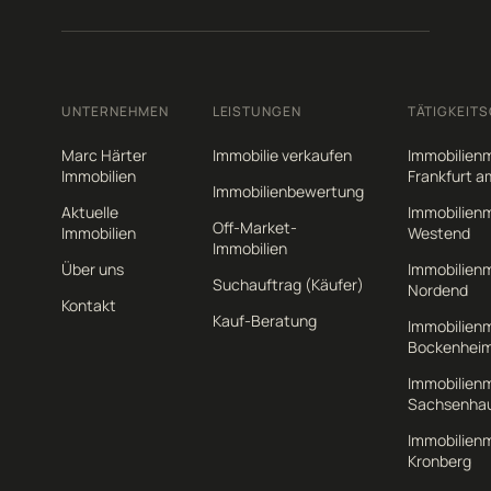
UNTERNEHMEN
LEISTUNGEN
TÄTIGKEITS
Marc Härter
Immobilie verkaufen
Immobilienm
Immobilien
Frankfurt a
Immobilienbewertung
Aktuelle
Immobilienm
Off-Market-
Immobilien
Westend
Immobilien
Über uns
Immobilienm
Suchauftrag (Käufer)
Nordend
Kontakt
Kauf-Beratung
Immobilienm
Bockenhei
Immobilienm
Sachsenha
Immobilienm
Kronberg