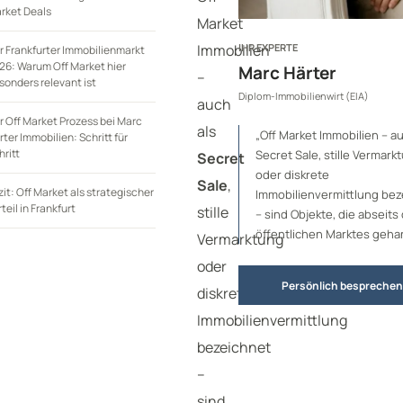
rket Deals
Market
Immobilien
IHR EXPERTE
r Frankfurter Immobilienmarkt
26: Warum Off Market hier
Marc Härter
–
sonders relevant ist
Diplom-Immobilienwirt (EIA)
auch
r Off Market Prozess bei Marc
als
„Off Market Immobilien – au
rter Immobilien: Schritt für
hritt
Secret Sale, stille Vermark
Secret
oder diskrete
Sale
,
zit: Off Market als strategischer
Immobilienvermittlung bez
teil in Frankfurt
stille
– sind Objekte, die abseits
öffentlichen Marktes geha
Vermarktung
oder
Persönlich besprechen
diskrete
Immobilienvermittlung
bezeichnet
–
sind