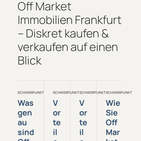
Off Market
Immobilien Frankfurt
– Diskret kaufen &
verkaufen auf einen
Blick
SCHWERPUNKT
SCHWERPUNKT
SCHWERPUNKT
SCHWERPUNKT
Was
V
V
Wie
gen
or
or
Sie
au
te
te
Off
sind
il
il
Mar