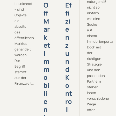
naturgemäß
O
Ef
bezeichnet
nicht so
– sind
ff
fi
einfach
Objekte,
wie eine
M
zi
die
Suche
abseits
ar
e
auf
des
k
n
einem
öffentlichen
Immobilienportal.
et
z
Marktes
Doch mit
gehandelt
I
u
der
werden.
richtigen
m
n
Der
Strategie
Begriff
m
d
und den
stammt
o
K
passenden
aus der
Partnern
bi
o
Finanzwelt…
stehen
li
nt
Ihnen
verschiedene
e
ro
Wege
n
ll
offen.