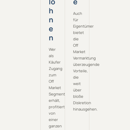
lo
e
h
Auch
n
für
e
Eigentümer
bietet
n
die
Off
Wer
Market
als
Vermarktung
Käufer
überzeugende
Zugang
Vorteile,
zum
die
Off
weit
Market
über
Segment
bloße
erhält,
Diskretion
profitiert
hinausgehen.
von
einer
ganzen