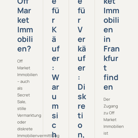
Off
e
e
ket
Mar
fü
fü
Imm
ket
r
r
obili
Imm
K
V
en
obili
ä
er
in
en?
uf
kä
Fran
er
uf
kfur
Off
:
er
t
Market
Immobilien
W
:
find
– auch
ar
Di
en
als
u
sk
Secret
Der
Sale,
m
re
Zugang
stille
si
ti
zu Off
Vermarktung
Market
oder
c
o
Immobilien
diskrete
h
n,
ist
Immobilienvermittlung