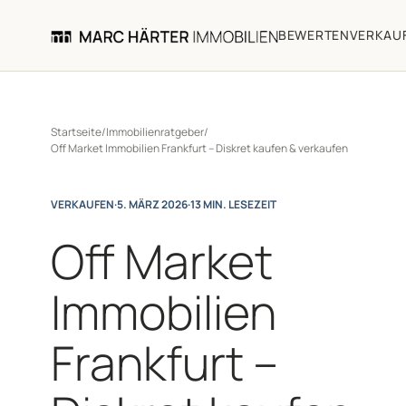
BEWERTEN
VERKAU
Startseite
/
Immobilienratgeber
/
Off Market Immobilien Frankfurt – Diskret kaufen & verkaufen
VERKAUFEN
·
5. MÄRZ 2026
·
13 MIN. LESEZEIT
Off Market
Immobilien
Frankfurt –