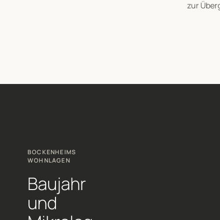
zur Über
BOCKENHEIMS
WOHNLAGEN
Baujahr
und