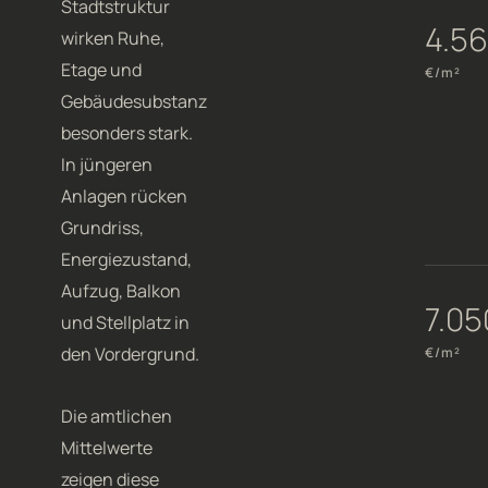
Stadtstruktur
4.5
wirken Ruhe,
Etage und
€/m²
Gebäudesubstanz
besonders stark.
In jüngeren
Anlagen rücken
Grundriss,
Energiezustand,
Aufzug, Balkon
7.05
und Stellplatz in
den Vordergrund.
€/m²
Die amtlichen
Mittelwerte
zeigen diese