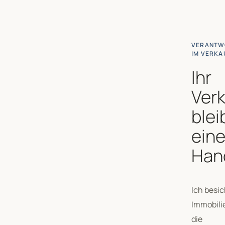
VERANTW
IM VERKA
Ihr
Ver
blei
eine
Han
Ich besic
Immobilie
die