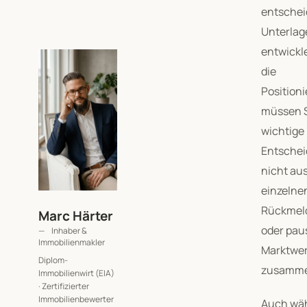
entsche
Unterlag
entwickl
die
Positioni
müssen 
wichtige
Entsche
nicht au
einzelne
Rückmel
Marc Härter
oder pau
Inhaber &
Immobilienmakler
Marktwe
Diplom-
zusamme
Immobilienwirt (EIA)
· Zertifizierter
Immobilienbewerter
Auch wä