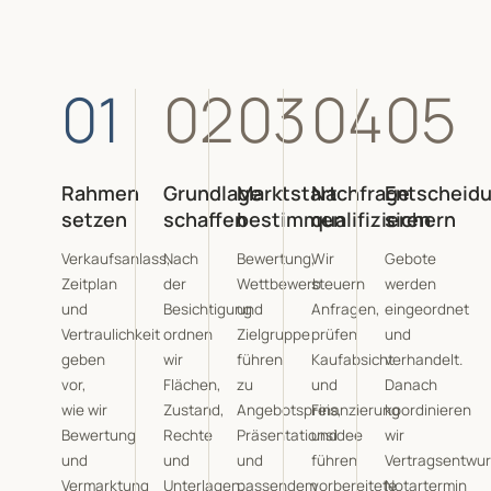
01
02
03
04
05
Rahmen
Grundlage
Marktstart
Nachfrage
Entscheid
setzen
schaffen
bestimmen
qualifizieren
sichern
Verkaufsanlass,
Nach
Bewertung,
Wir
Gebote
Zeitplan
der
Wettbewerb
steuern
werden
und
Besichtigung
und
Anfragen,
eingeordnet
Vertraulichkeit
ordnen
Zielgruppe
prüfen
und
geben
wir
führen
Kaufabsicht
verhandelt.
vor,
Flächen,
zu
und
Danach
wie wir
Zustand,
Angebotspreis,
Finanzierung
koordinieren
Bewertung
Rechte
Präsentationsidee
und
wir
und
und
und
führen
Vertragsentwur
Vermarktung
Unterlagen;
passendem
vorbereitete
Notartermin