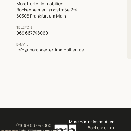
Marc Härter Immobilien
Bockenheimer Landstraße 2-4
60306 Frankfurt am Main
TELEFON
069 667748060
E-MAIL
info@marchaerter-immobilien.de
Marc Härter Immobilien
069 667748060
T
Bockenheimer
5,0 · 173 Bewertungen
info@marchaerter-
★★★★★