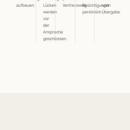
aufbauen.
Lücken
Vertriebsweg.
Besichtigungen
und
werden
persönlich.
Übergabe.
vor
der
Ansprache
geschlossen.