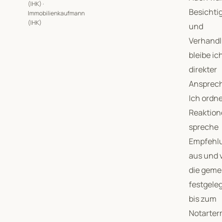
(IHK) ·
Besichti
Immobilienkaufmann
(IHK)
und
Verhand
bleibe ich
direkter
Ansprech
Ich ordn
Reaktion
spreche
Empfehl
aus und 
die gem
festgeleg
bis zum
Notarter