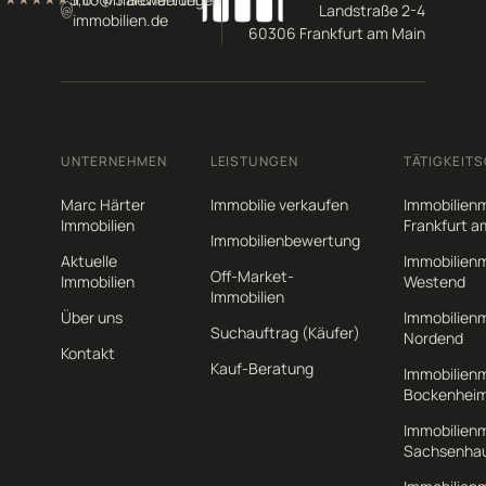
Landstraße 2-4
@
immobilien.de
60306 Frankfurt am Main
UNTERNEHMEN
LEISTUNGEN
TÄTIGKEITS
Marc Härter
Immobilie verkaufen
Immobilienm
Immobilien
Frankfurt a
Immobilienbewertung
Aktuelle
Immobilienm
Off-Market-
Immobilien
Westend
Immobilien
Über uns
Immobilienm
Suchauftrag (Käufer)
Nordend
Kontakt
Kauf-Beratung
Immobilienm
Bockenhei
Immobilienm
Sachsenha