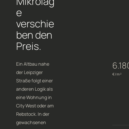
Mikrolag
e
verschie
ben den
Preis.
6.18
Ein Altbau nahe
der Leipziger
€/m²
Straße folgt einer
anderen Logik als
eine Wohnung in
City West oder am
Rebstock. In der
gewachsenen