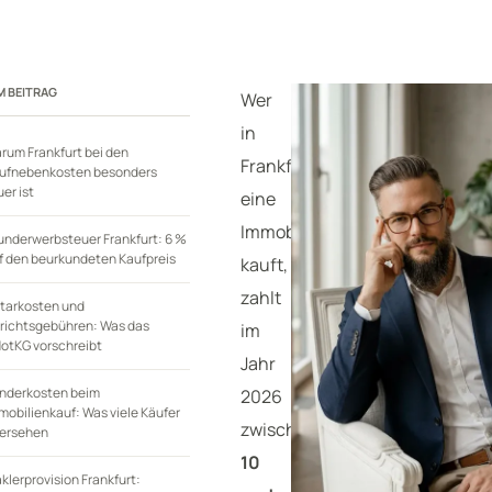
M BEITRAG
Wer
in
rum Frankfurt bei den
Frankfurt
ufnebenkosten besonders
uer ist
eine
Immobilie
underwerbsteuer Frankfurt: 6 %
f den beurkundeten Kaufpreis
kauft,
zahlt
tarkosten und
richtsgebühren: Was das
im
otKG vorschreibt
Jahr
nderkosten beim
2026
mobilienkauf: Was viele Käufer
zwischen
ersehen
10
klerprovision Frankfurt: