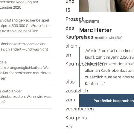
und
setzliche Regelung seit
zember 2020
13
Prozent
s vollständige Rechenbeispiel:
IHR EXPERTE
ufpreis 600.000 € in Frankfurt —
des
Marc Härter
le Kosten auf einen Blick
Kaufpreises
Diplom-Immobilienwirt (EIA)
ufnebenkosten ohne Makler:
allein
s sich ändert — und was nicht
„Wer in Frankfurt eine Immo
an
kauft, zahlt im Jahr 2026 
gale
Kaufnebenkosten
10 und 13 Prozent des Kau
timierungsmöglichkeiten: Wo
allein an Kaufnebenkosten
—
ch Kaufnebenkosten reduzieren
zusätzlich zum vereinbart
ssen
also
Kaufpreis.“
zusätzlich
r Zeitplan der
ufnebenkosten: Wann wird was
zum
Persönlich besprechen
lig?
vereinbarten
Kaufpreis.
Bei