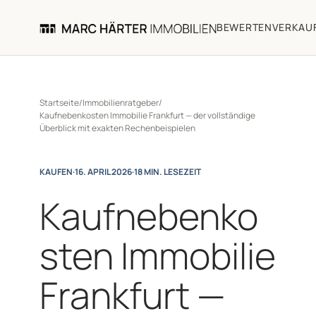
BEWERTEN
VERKAU
Startseite
/
Immobilienratgeber
/
Kaufnebenkosten Immobilie Frankfurt — der vollständige
Überblick mit exakten Rechenbeispielen
KAUFEN
·
16. APRIL 2026
·
18 MIN. LESEZEIT
Kaufnebenko
sten Immobilie
Frankfurt —