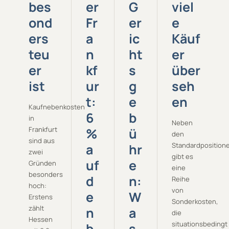
bes
er
G
viel
ond
Fr
er
e
ers
a
ic
Käuf
teu
n
ht
er
er
kf
s
über
ist
ur
g
seh
t:
e
en
Kaufnebenkosten
6
b
in
Neben
Frankfurt
%
ü
den
sind aus
a
hr
Standardposition
zwei
gibt es
uf
e
Gründen
eine
besonders
d
n:
Reihe
hoch:
von
e
W
Erstens
Sonderkosten,
zählt
n
a
die
Hessen
situationsbedingt
b
s