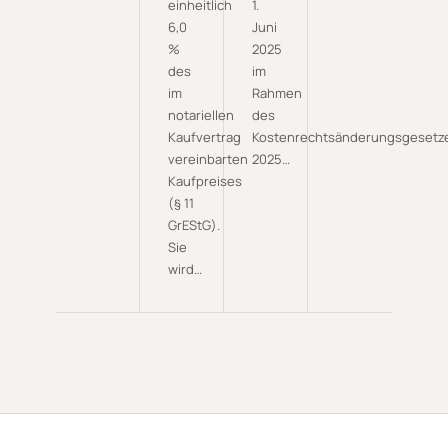
einheitlich
1.
6,0
Juni
%
2025
des
im
im
Rahmen
notariellen
des
Kaufvertrag
Kostenrechtsänderungsgesetz
vereinbarten
2025…
Kaufpreises
(§ 11
GrEStG).
Sie
wird…