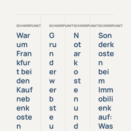
SCHWERPUNKT
SCHWERPUNKT
SCHWERPUNKT
SCHWERPUNKT
War
G
N
Son
um
ru
ot
derk
Fran
n
ar
oste
kfur
d
k
n
t bei
er
o
bei
den
w
st
m
Kauf
er
e
Imm
neb
b
n
obili
enk
st
u
enk
oste
e
n
auf:
n
u
d
Was