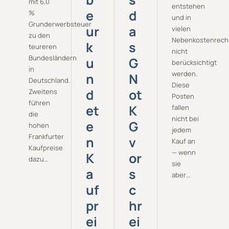
mit 6,0
entstehen
e
d
%
und in
Grunderwerbsteuer
ur
a
vielen
zu den
Nebenkostenrech
k
s
teureren
nicht
Bundesländern
u
G
berücksichtigt
in
werden.
n
N
Deutschland.
Diese
d
ot
Zweitens
Posten
führen
et
K
fallen
die
nicht bei
e
G
hohen
jedem
Frankfurter
n
v
Kauf an
Kaufpreise
— wenn
K
or
dazu…
sie
a
s
aber…
uf
c
pr
hr
ei
ei