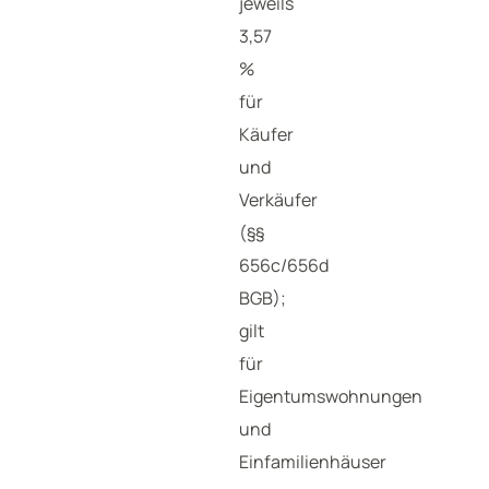
jeweils
3,57
%
für
Käufer
und
Verkäufer
(§§
656c/656d
BGB);
gilt
für
Eigentumswohnungen
und
Einfamilienhäuser