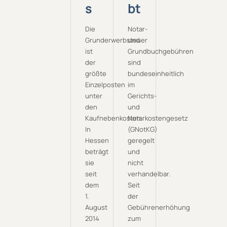
s
bt
Die
Notar-
Grunderwerbsteuer
und
ist
Grundbuchgebühren
der
sind
größte
bundeseinheitlich
Einzelposten
im
unter
Gerichts-
den
und
Kaufnebenkosten.
Notarkostengesetz
In
(GNotKG)
Hessen
geregelt
beträgt
und
sie
nicht
seit
verhandelbar.
dem
Seit
1.
der
August
Gebührenerhöhung
2014
zum