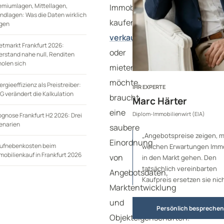
emiumlagen, Mittellagen,
Immobilie
ndlagen: Was die Daten wirklich
kaufen,
gen
verkaufen
etmarkt Frankfurt 2026:
oder
erstand nahe null, Renditen
holen sich
mieten
möchte,
ergieeffizienz als Preistreiber:
IHR EXPERTE
G verändert die Kalkulation
braucht
Marc Härter
eine
Diplom-Immobilienwirt (EIA)
ognose Frankfurt H2 2026: Drei
enarien
saubere
„Angebotspreise zeigen, m
Einordnung
ufnebenkosten beim
welchen Erwartungen Immo
mobilienkauf in Frankfurt 2026
von
in den Markt gehen. Den
tatsächlich vereinbarten
Angebotsdaten,
Kaufpreis ersetzen sie nich
Marktentwicklung
und
Persönlich besprechen
Objekteigenschaften.