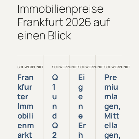
Immobilienpreise
Frankfurt 2026 auf
einen Blick
SCHWERPUNKT
SCHWERPUNKT
SCHWERPUNKT
SCHWERPUNKT
Fran
Q
Ei
Pre
kfur
1
g
miu
ter
u
e
mla
Imm
n
n
gen,
obili
d
e
Mitt
enm
Q
Er
ella
arkt
2
h
gen,