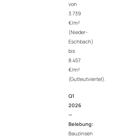
von
3.739
€/m²
(Nieder-
Eschbach)
bis
8.457
€/m²
(Gutleutviertel).
Q1
2026
—
Belebung:
Bauzinsen