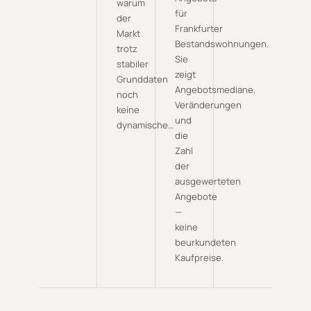
warum
für
der
Frankfurter
Markt
Bestandswohnungen.
trotz
Sie
stabiler
zeigt
Grunddaten
Angebotsmediane,
noch
Veränderungen
keine
und
dynamische…
die
Zahl
der
ausgewerteten
Angebote
—
keine
beurkundeten
Kaufpreise.