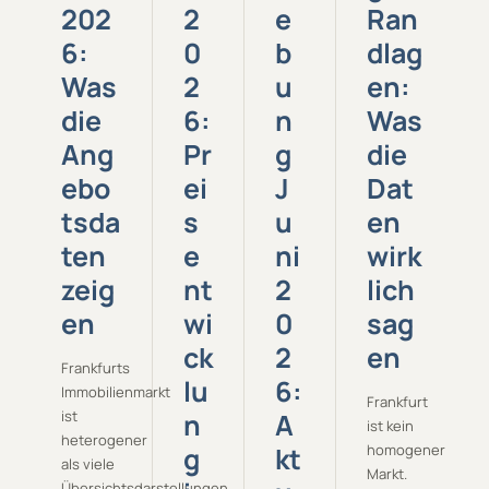
202
2
e
Ran
6:
0
b
dlag
Was
2
u
en:
die
6:
n
Was
Ang
Pr
g
die
ebo
ei
J
Dat
tsda
s
u
en
ten
e
ni
wirk
zeig
nt
2
lich
en
wi
0
sag
ck
2
en
Frankfurts
lu
6:
Immobilienmarkt
Frankfurt
ist
n
A
ist kein
heterogener
g
kt
homogener
als viele
Markt.
Übersichtsdarstellungen