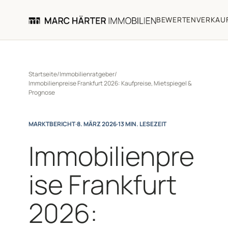
BEWERTEN
VERKAU
Startseite
/
Immobilienratgeber
/
Immobilienpreise Frankfurt 2026: Kaufpreise, Mietspiegel &
Prognose
MARKTBERICHT
·
8. MÄRZ 2026
·
13 MIN. LESEZEIT
Immobilienpre
ise Frankfurt
2026: