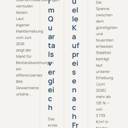
i
u
Die
vermuten
m
el
Spanne
lassen.
zwischen
Q
le
Laut
dem
eigener
u
K
günstigsten
Markterhebung
und
ar
a
vom Juni
teuersten
ta
uf
2026
erfassten
zeigt der
ls
pr
Stadtteil
Markt für
beträgt
v
ei
Bestandswohnungen
laut
ein
er
s
unserer
differenziertes
Erhebung
gl
e
Bild:
(Juni
ei
n
Gewachsene
2026)
urbane…
c
a
mehr als
125 % —
h
c
von
h
3.739
Das
€/m² in
Fr
erste