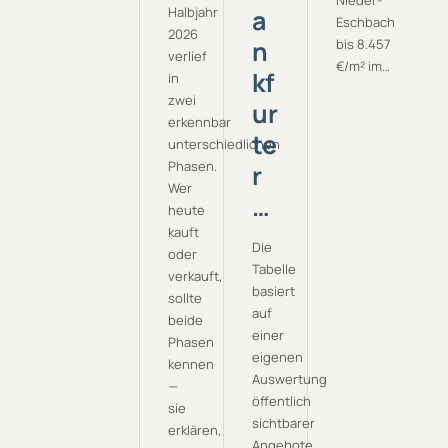
Nieder-
Halbjahr
a
Eschbach
2026
n
bis 8.457
verlief
€/m² im…
kf
in
zwei
ur
erkennbar
te
unterschiedlichen
Phasen.
r
Wer
…
heute
kauft
Die
oder
Tabelle
verkauft,
basiert
sollte
auf
beide
einer
Phasen
eigenen
kennen
Auswertung
—
öffentlich
sie
sichtbarer
erklären,
Angebote