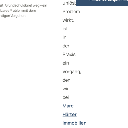
unlösbares
zit: Grundschuldbrief weg – ein
sbares Problem mit dem
Problem
chtigen Vorgehen
wirkt,
ist
in
der
Praxis
ein
Vorgang,
den
wir
bei
Marc
Härter
Immobilien