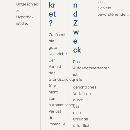
lässt
kr
n
Unterschied
sich ein
zur
et
d
bevorstehender…
Hypothek
?
Z
ist die…
w
Zunächst
e
die
gute
ck
Nachricht:
Der
Das
Verlust
Aufgebotsverfahren
des
ist
Grundschuldbriefs
ein
führt
gerichtliches
nicht
Verfahren,
zum
durch
automatischen
das
Verlust
eine
der
Urkunde
Immobilie
öffentlich