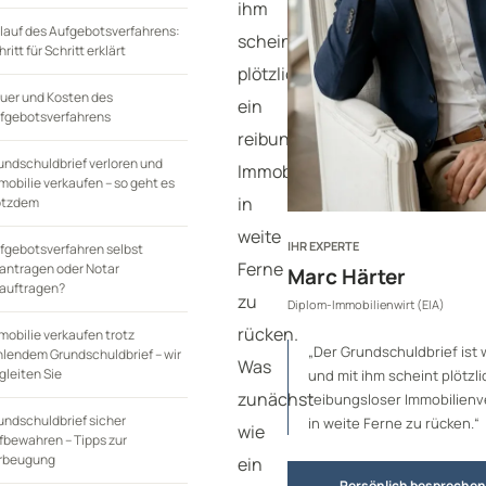
ihm
lauf des Aufgebotsverfahrens:
scheint
ritt für Schritt erklärt
plötzlich
uer und Kosten des
ein
fgebotsverfahrens
reibungsloser
undschuldbrief verloren und
Immobilienverkauf
mobilie verkaufen – so geht es
in
otzdem
weite
IHR EXPERTE
fgebotsverfahren selbst
Ferne
antragen oder Notar
Marc Härter
auftragen?
zu
Diplom-Immobilienwirt (EIA)
rücken.
mobilie verkaufen trotz
„Der Grundschuldbrief ist 
hlendem Grundschuldbrief – wir
Was
gleiten Sie
und mit ihm scheint plötzli
zunächst
reibungsloser Immobilienv
undschuldbrief sicher
in weite Ferne zu rücken.“
wie
fbewahren – Tipps zur
rbeugung
ein
Persönlich besprechen