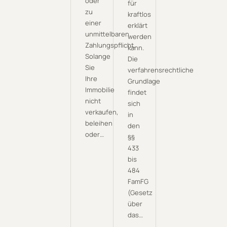
oder
für
zu
kraftlos
einer
erklärt
unmittelbaren
werden
Zahlungspflicht.
kann.
Solange
Die
Sie
verfahrensrechtliche
Ihre
Grundlage
Immobilie
findet
nicht
sich
verkaufen,
in
beleihen
den
oder…
§§
433
bis
484
FamFG
(Gesetz
über
das…