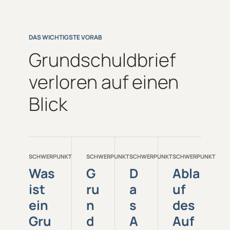
DAS WICHTIGSTE VORAB
Grundschuldbrief
verloren auf einen
Blick
SCHWERPUNKT
SCHWERPUNKT
SCHWERPUNKT
SCHWERPUNKT
Was
G
D
Abla
ist
ru
a
uf
ein
n
s
des
Gru
d
A
Auf