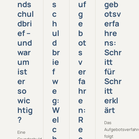
nds
s
uf
geb
chul
c
g
otsv
dbri
h
e
erfa
ef –
ul
b
hre
und
d
ot
ns:
war
br
s
Schr
um
ie
v
itt
ist
f
er
für
er
w
fa
Schr
so
e
hr
itt
wic
g:
e
erkl
htig
W
n:
ärt
?
el
R
Das
c
e
Aufgebotsverfahr
Eine
h
c
folgt