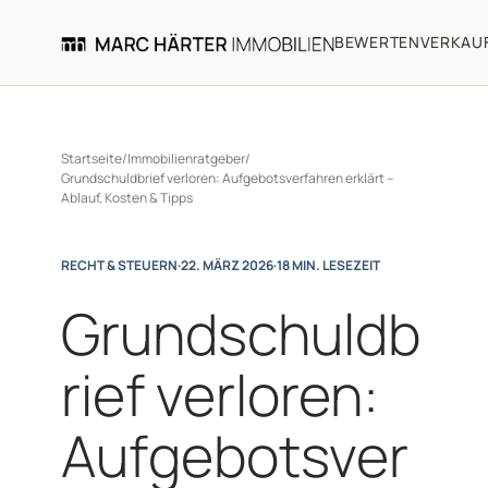
BEWERTEN
VERKAU
Startseite
/
Immobilienratgeber
/
Grundschuldbrief verloren: Aufgebotsverfahren erklärt –
Ablauf, Kosten & Tipps
RECHT & STEUERN
·
22. MÄRZ 2026
·
18 MIN. LESEZEIT
Grundschuldb
rief verloren:
Aufgebotsver