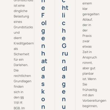
Grundschuld
einem
ist eine
e
ht
klar
dingliche
F
li
geregelten
Belastung
Ablauf,
ol
c
eines
der in
Grundstücks
g
h
der
und
Praxis
e
e
dient
zwar
Kreditgebern
n
G
etwas
als
h
ru
Zeit in
Sicherheit
Anspruch
at
n
für ein
nimmt,
Darlehen.
d
dl
aber gut
Die
planbar
a
a
rechtlichen
ist. Wenn
Grundlagen
s
g
Sie
finden
k
e
frühzeitig
sich in
mit den
o
n
den §§
Vorbereitungen
1191 ff.
n
u
beginnen,
BGB. Im