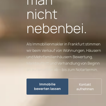
nicht
nebenbei.
Als Immobilienmakler in Frankfurt stimmen
wir beim Verkauf von Wohnungen, Häusern
und Mehrfamilienhäusern Bewertung,
Marktauftritt und Verhandlung von Beginn
an aufeinander ab – bis zum Notartermin.
Immobilie
Kontakt
bewerten lassen
aufnehmen