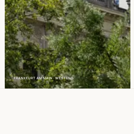
20:00
Uhr
·
Sa
08:00–
18:00
Uhr
Termine
nur
nach
Vereinbarung
FRANKFURT AM MAIN · WESTEND