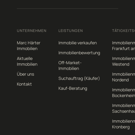
UNTERNEHMEN
LEISTUNGEN
TÄTIGKEITS
Marc Härter
Immobilie verkaufen
Immobilienm
Immobilien
Frankfurt a
Immobilienbewertung
Aktuelle
Immobilienm
Off-Market-
Immobilien
Westend
Immobilien
Über uns
Immobilienm
Suchauftrag (Käufer)
Nordend
Kontakt
Kauf-Beratung
Immobilienm
Bockenhei
Immobilienm
Sachsenha
Immobilienm
Kronberg