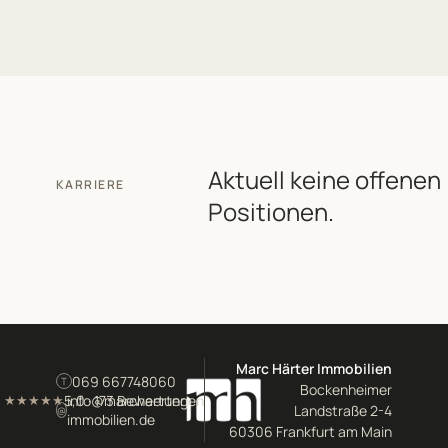
Aktuell keine offenen
KARRIERE
Positionen.
Marc Härter Immobilien
069 667748060
T
Bockenheimer
5,0 · 173 Bewertungen
info@marchaerter-
★★★★★
Landstraße 2-4
@
immobilien.de
60306 Frankfurt am Main