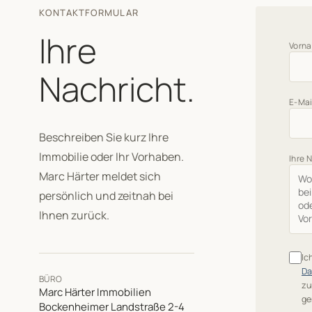
KONTAKTFORMULAR
Ihre
Vorn
Nachricht.
E-Mai
Beschreiben Sie kurz Ihre
Immobilie oder Ihr Vorhaben.
Ihre 
Marc Härter meldet sich
persönlich und zeitnah bei
Ihnen zurück.
Ic
Da
BÜRO
zu
Marc Härter Immobilien
ge
Bockenheimer Landstraße 2-4