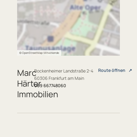
© OpenStreetMap-Mitwirkende
Marc
Route öffnen
↗
Bockenheimer Landstraße 2-4
60306 Frankfurt am Main
Härter
069 667748060
Immobilien