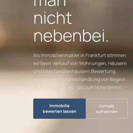
nicht
nebenbei.
Als Immobilienmakler in Frankfurt stimmen
wir beim Verkauf von Wohnungen, Häusern
und Mehrfamilienhäusern Bewertung,
Marktauftritt und Verhandlung von Beginn
an aufeinander ab – bis zum Notartermin.
Immobilie
Kontakt
bewerten lassen
aufnehmen