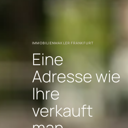
IMMOBILIENMAKLER FRANKFURT
Eine
Adresse wie
Ihre
verkauft
man