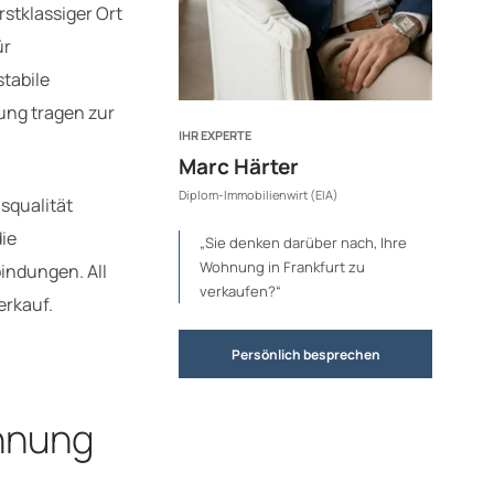
rstklassiger Ort
ür
stabile
ung tragen zur
IHR EXPERTE
Marc Härter
Diplom-Immobilienwirt (EIA)
squalität
die
„Sie denken darüber nach, Ihre
Wohnung in Frankfurt zu
indungen. All
verkaufen?“
erkauf.
Persönlich besprechen
hnung