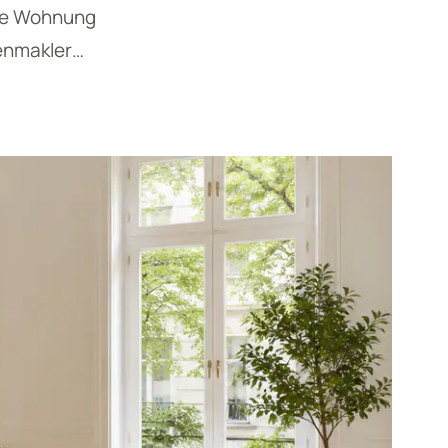
ine Wohnung
ienmakler…