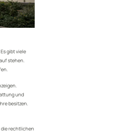
s gibt viele
auf stehen.
fen.
nzeigen.
tattung und
hre besitzen.
 die rechtlichen