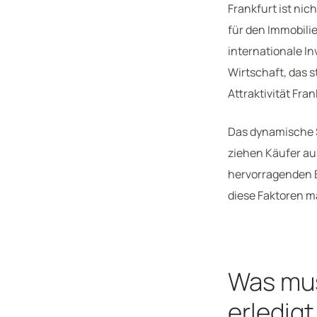
Frankfurt ist nic
für den Immobilie
internationale In
Wirtschaft, das
Attraktivität Fra
Das dynamische S
ziehen Käufer aus
hervorragenden B
diese Faktoren m
Was mus
erledig