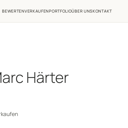
BEWERTEN
VERKAUFEN
PORTFOLIO
ÜBER UNS
KONTAKT
arc Härter
rkaufen