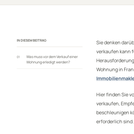
IN DIESEM BEITRAG
Sie denken darüb
verkaufen kann f
Was muss vor dem Verkauf einer
01
Herausforderung
Wohnung erledigt werden?
Wohnung in Frank
Immobilienmakler
Hier finden Sie 
verkaufen, Empfe
beschleunigen k
erforderlich sind.