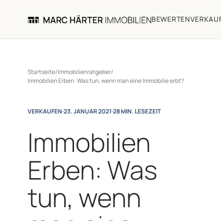
BEWERTEN
VERKAU
Startseite
/
Immobilienratgeber
/
Immobilien Erben: Was tun, wenn man eine Immobilie erbt?
VERKAUFEN
·
23. JANUAR 2021
·
28 MIN. LESEZEIT
Immobilien
Erben: Was
tun, wenn