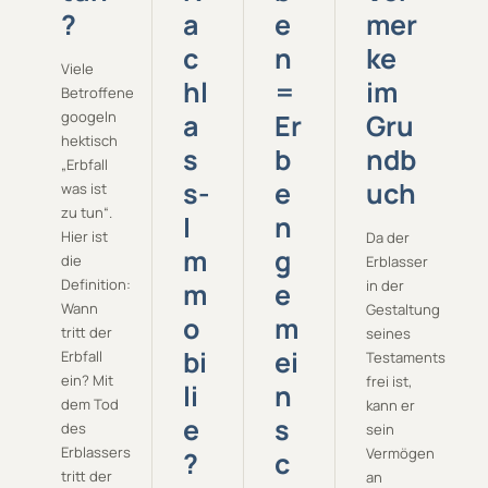
?
a
e
mer
c
n
ke
Viele
hl
=
im
Betroffene
googeln
a
Er
Gru
hektisch
s
b
ndb
„Erbfall
s-
e
uch
was ist
zu tun“.
I
n
Hier ist
Da der
m
g
die
Erblasser
Definition:
m
e
in der
Wann
Gestaltung
o
m
tritt der
seines
bi
ei
Erbfall
Testaments
ein? Mit
frei ist,
li
n
dem Tod
kann er
e
s
des
sein
Erblassers
Vermögen
?
c
tritt der
an