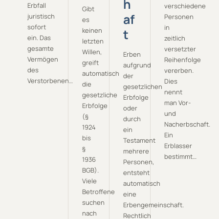
h
Erbfall
verschiedene
Gibt
af
juristisch
Personen
es
sofort
in
keinen
t
ein. Das
zeitlich
letzten
gesamte
versetzter
Willen,
Erben
Vermögen
Reihenfolge
greift
aufgrund
des
vererben.
automatisch
der
Verstorbenen…
Dies
die
gesetzlichen
nennt
gesetzliche
Erbfolge
man Vor-
Erbfolge
oder
und
(§
durch
Nacherbschaft.
1924
ein
Ein
bis
Testament
Erblasser
§
mehrere
bestimmt…
1936
Personen,
BGB).
entsteht
Viele
automatisch
Betroffene
eine
suchen
Erbengemeinschaft.
nach
Rechtlich