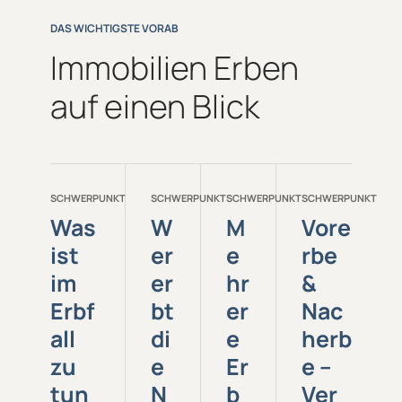
DAS WICHTIGSTE VORAB
Immobilien Erben
auf einen Blick
SCHWERPUNKT
SCHWERPUNKT
SCHWERPUNKT
SCHWERPUNKT
Was
W
M
Vore
ist
er
e
rbe
im
er
hr
&
Erbf
bt
er
Nac
all
di
e
herb
zu
e
Er
e –
tun
N
b
Ver