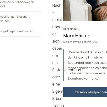
undbuch berichtigen nach
Nachlasses
fall
–
mobilie nach Erbschaft
meist
rkaufen
handelt
IHR EXPERTE
ufige Fragen & Antworten
es
Marc Härter
sich
Diplom-Immobilienwirt (EIA)
dabei
„Durchschnittlich ist in 46
um
der Fälle eine Immobilie
ein
Bestandteil des Nachlasse
meist handelt es sich dabe
Einfamilienhaus
Einfamilienhaus oder eine
oder
Eigentumswohnung.“
eine
Eigentumswohnung.
Persönlich besprechen
Erben
fragen