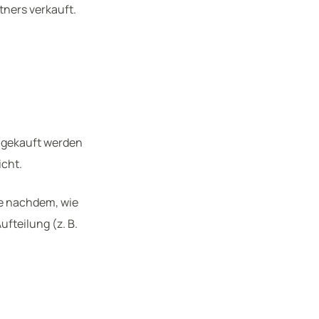
ners verkauft.
e gekauft werden
icht.
 Je nachdem, wie
fteilung (z. B.