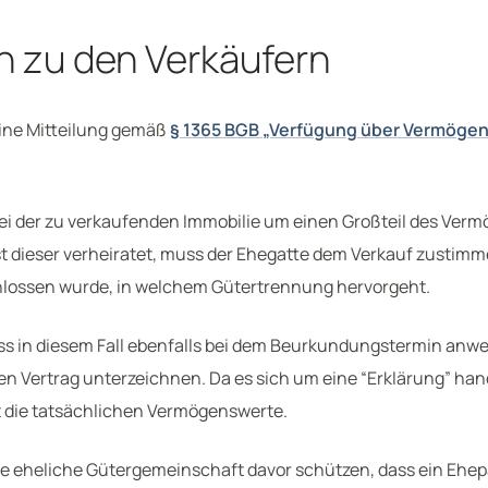
 zu den Verkäufern
eine Mitteilung gemäß
§ 1365 BGB „Verfügung über Vermögen
bei der zu verkaufenden Immobilie um einen Großteil des Ver
st dieser verheiratet, muss der Ehegatte dem Verkauf zustimm
hlossen wurde, in welchem Gütertrennung hervorgeht.
s in diesem Fall ebenfalls bei dem Beurkundungstermin anwe
n Vertrag unterzeichnen. Da es sich um eine “Erklärung” hande
cht die tatsächlichen Vermögenswerte.
die eheliche Gütergemeinschaft davor schützen, dass ein Ehep