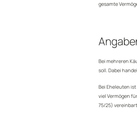
gesamte Vermöge
Angaben
Bei mehreren Käu
soll. Dabei hande
Bei Eheleuten ist
viel Vermögen fü
75/25) vereinbar