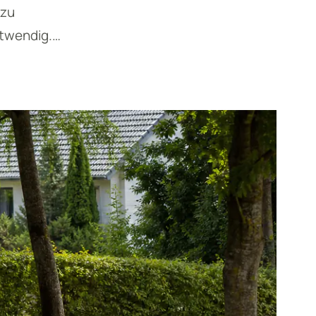
 zu
otwendig.…