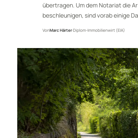
übertragen. Um dem Notariat die Ar
beschleunigen, sind vorab einige D
Von
Marc Härter
·
Diplom-Immobilienwirt (EIA)