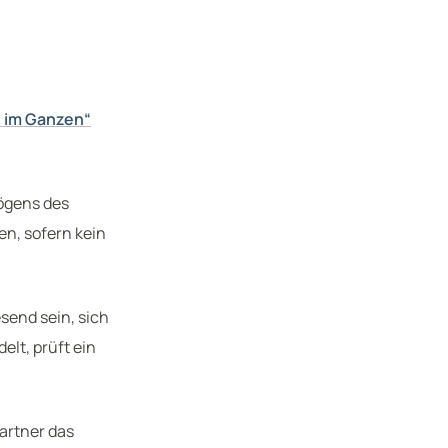
 im Ganzen“
mögens des
en, sofern kein
send sein, sich
lt, prüft ein
artner das