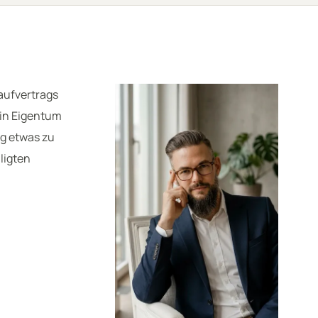
aufvertrags
ein Eigentum
ng etwas zu
ligten