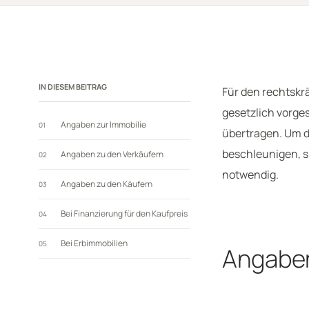
IN DIESEM BEITRAG
Für den rechtskr
gesetzlich vorge
Angaben zur Immobilie
01
übertragen. Um d
beschleunigen, s
Angaben zu den Verkäufern
02
notwendig.
Angaben zu den Käufern
03
Bei Finanzierung für den Kaufpreis
04
Bei Erbimmobilien
05
Angaben