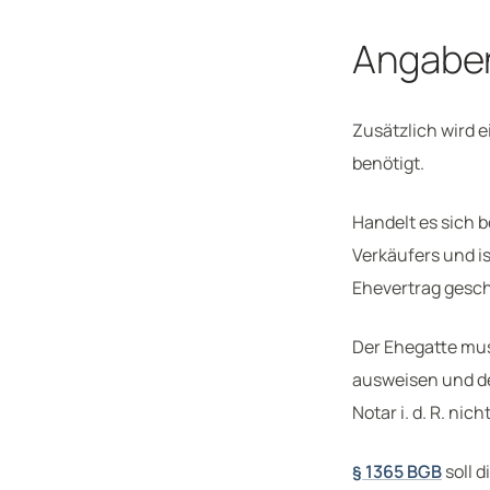
Angaben
Zusätzlich wird 
benötigt.
Handelt es sich 
Verkäufers und i
Ehevertrag gesc
Der Ehegatte mus
ausweisen und de
Notar i. d. R. ni
§ 1365 BGB
soll 